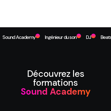
Sound Academy
Ingénieur du son
DJ
Beat
Découvrez les
formations
Sound Academy
Voir les formations