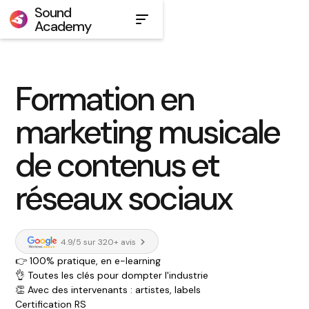
Sound
Academy
Formation en
marketing musicale
de contenus et
réseaux sociaux
4.9/5
sur 320+ avis
👉 100% pratique, en e-learning
👌 Toutes les clés pour dompter l'industrie
👏 Avec des intervenants : artistes, labels
Certification RS