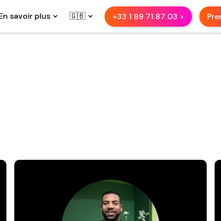
En savoir plus
🇬🇧
+33 1 89 71 87 03 >
Pre